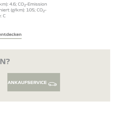
 km): 4.6; CO
-Emission
2
iert (g/km): 105; CO
-
2
: C
entdecken
EN?
ANKAUFSERVICE