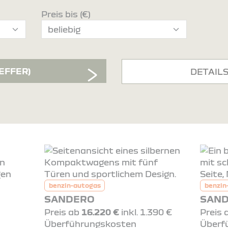
Preis bis (€)
REFFER)
DETAIL
benzin-autogas
benzin
SANDERO
SAND
Preis ab
16.220 €
inkl. 1.390 €
Preis
Überführungskosten
Überf