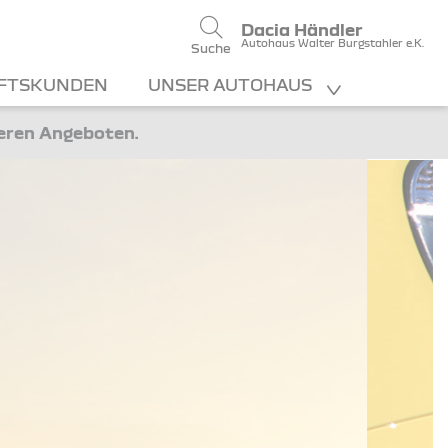
Dacia Händler
Autohaus Walter Burgstahler e.K.
Suche
FTSKUNDEN
UNSER AUTOHAUS
teren Angeboten.
ugbestand
rte Kunden - Aufgrund
hnischen Umstellung finden
en Fahrzeugbestand hier: