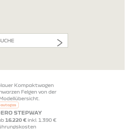
SUCHE
-autogas
ERO STEPWAY
 ab
16.220 €
inkl. 1.390 €
ührungskosten