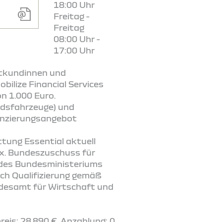
18:00 Uhr
Freitag -
Freitag
08:00 Uhr -
17:00 Uhr
vatkundinnen und
ilize Financial Services
n 1.000 Euro.
andsfahrzeuge) und
nanzierungsangebot
tung Essential aktuell
max. Bundeszuschuss für
 des Bundesministeriums
ch Qualifizierung gemäß
ndesamt für Wirtschaft und
eis: 28.890 €. Anzahlung: 0