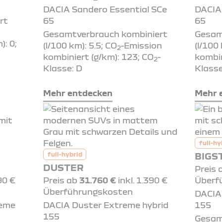
DACIA Sandero Essential SCe
DACIA
rt
65
65
Gesamtverbrauch kombiniert
Gesam
): 0;
(l/100 km): 5.5; CO
-Emission
(l/100
2
kombiniert (g/km): 123; CO
-
kombin
2
Klasse: D
Klasse
Mehr entdecken
Mehr 
full-hy
BIGS
full-hybrid
DUSTER
Preis
90 €
Preis ab
31.760 €
inkl. 1.390 €
Überf
Überführungskosten
DACIA
reme
DACIA Duster Extreme hybrid
155
155
Gesam