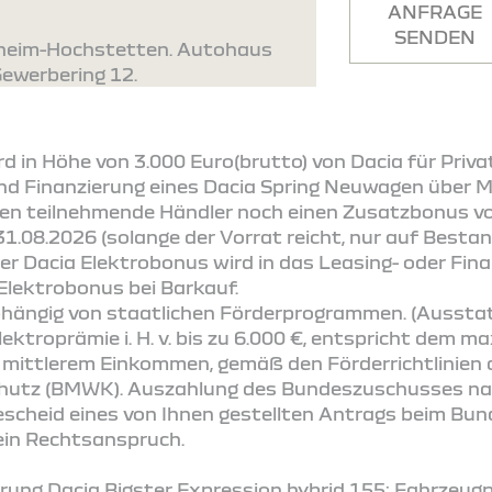
ANFRAGE
SENDEN
nheim-Hochstetten. Autohaus
Gewerbering 12.
d in Höhe von 3.000 Euro(brutto) von Dacia für Pri
nd Finanzierung eines Dacia Spring Neuwagen über Mob
en teilnehmende Händler noch einen Zusatzbonus vo
31.08.2026 (solange der Vorrat reicht, nur auf Best
Der Dacia Elektrobonus wird in das Leasing- oder Fi
 Elektrobonus bei Barkauf.
abhängig von staatlichen Förderprogrammen. (Ausstat
lektroprämie i. H. v. bis zu 6.000 €, entspricht dem 
s mittlerem Einkommen, gemäß den Förderrichtlinien
chutz (BMWK). Auszahlung des Bundeszuschusses na
Bescheid eines von Ihnen gestellten Antrags beim Bu
ein Rechtsanspruch.
ung Dacia Bigster Expression hybrid 155: Fahrzeugpr