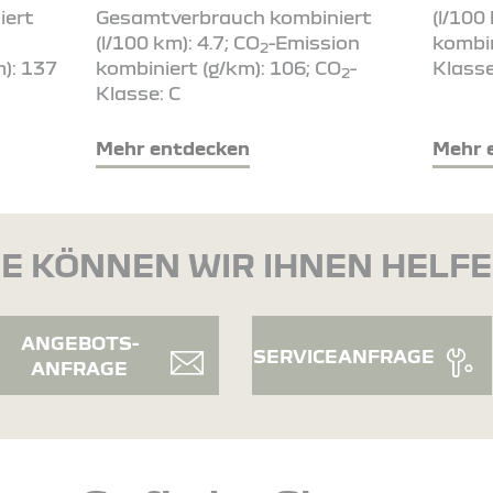
iert
Gesamtverbrauch kombiniert
(l/100
(l/100 km): 4.7; CO
-Emission
kombin
2
): 137
kombiniert (g/km): 106; CO
-
Klasse
2
Klasse: C
Mehr entdecken
Mehr 
E KÖNNEN WIR IHNEN HELF
ANGEBOTS-
SERVICEANFRAGE
ANFRAGE