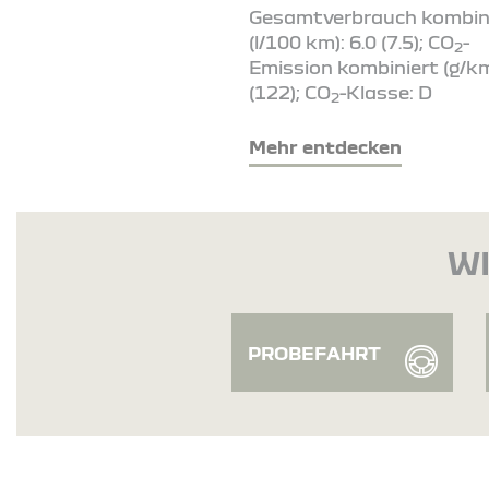
Gesamtverbrauch kombin
(l/100 km): 6.0 (7.5); CO
-
2
Emission kombiniert (g/km
(122); CO
-Klasse: D
2
Mehr entdecken
WI
PROBEFAHRT