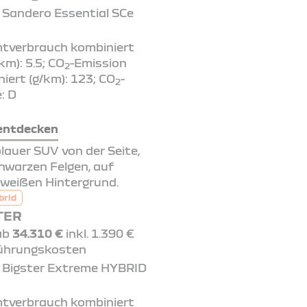
 Sandero Essential SCe
tverbrauch kombiniert
 km): 5.5; CO
-Emission
2
iert (g/km): 123; CO
-
2
: D
entdecken
brid
TER
 ab
34.310 €
inkl. 1.390 €
ührungskosten
 Bigster Extreme HYBRID
tverbrauch kombiniert