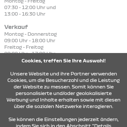
Montag - Freitag
07:30 - 12:00 Uhr und
13:00 - 16:30 Uhr
Verkauf
Montag - Donnerstag
09:00 Uhr - 18:00 Uhr
Freitag - Freitag
08:00 Uhr - 17:00 Uhr
Cookies, treffen Sie Ihre Auswahl!
KONTAKT & ANFAHRT
Unsere Website und ihre Partner verwenden
Cookies, um die Besucherzahl und die Leistung
der Website zu messen. Somit können Sie
personalisierte und/oder geolokalisierte
ÖFFNUNGSZEITEN
Werbung und Inhalte erhalten sowie mit diesen
über die sozialen Netzwerke interagieren.
STANDORTE
Sie können die Einstellungen jederzeit ändern,
indem Sie sich in den Abschnitt "Details