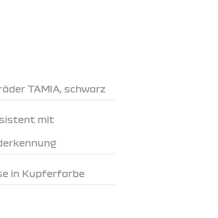
lräder TAMIA, schwarz
sistent mit
derkennung
e in Kupferfarbe