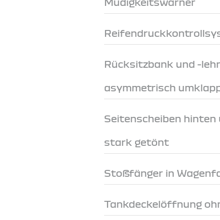
Müdigkeitswarner
Reifendruckkontrollsys
Rücksitzbank und -lehn
asymmetrisch umklappb
Seitenscheiben hinten
stark getönt
Stoßfänger in Wagenf
Tankdeckelöffnung ohn