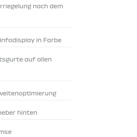
rriegelung nach dem
rinfodisplay in Farbe
tsgurte auf allen
weitenoptimierung
heber hinten
emse