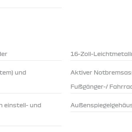
der
16-Zoll-Leichtmetal
stem) und
Aktiver Notbremsas
Fußgänger-/ Fahrra
 einstell- und
Außenspiegelgehäus