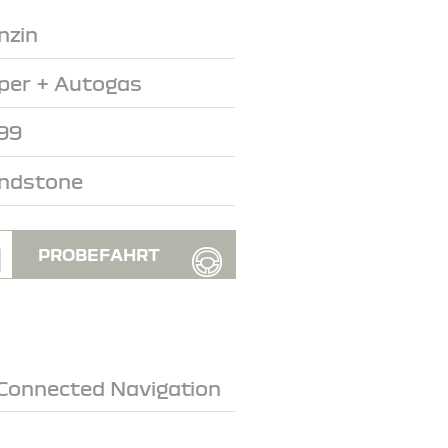
nzin
per + Autogas
99
ndstone
PROBEFAHRT
. Connected Navigation