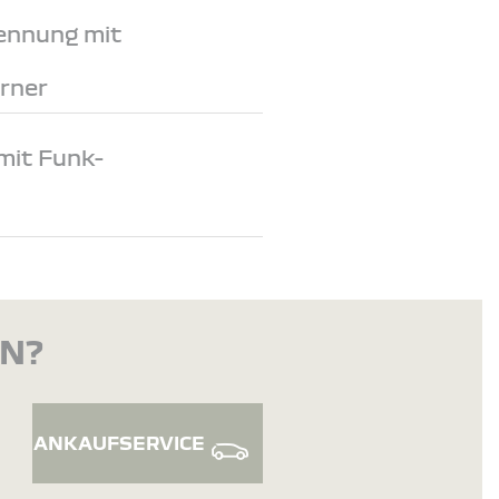
ennung mit
rner
mit Funk-
EN?
ANKAUFSERVICE