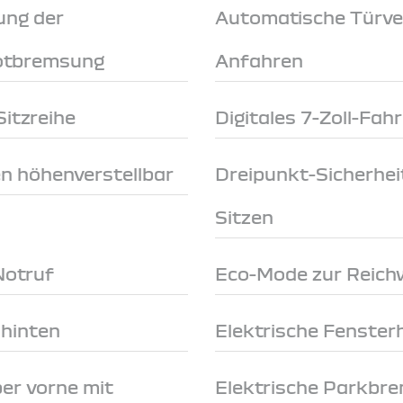
ung der
Automatische Türve
Notbremsung
Anfahren
itzreihe
Digitales 7-Zoll-Fah
en höhenverstellbar
Dreipunkt-Sicherhei
Sitzen
Notruf
Eco-Mode zur Reich
 hinten
Elektrische Fenster
er vorne mit
Elektrische Parkbr