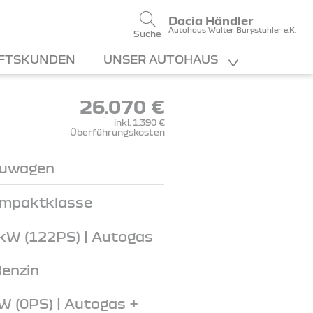
Dacia Händler
Autohaus Walter Burgstahler e.K.
Suche
FTSKUNDEN
UNSER AUTOHAUS
26.070 €
inkl. 1.390 €
Überführungskosten
uwagen
mpaktklasse
kW (122PS) | Autogas
Benzin
W (0PS) | Autogas +