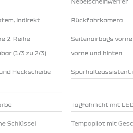
Nebelscheinwerfer
tem, indirekt
Rückfahrkamera
e 2. Reihe
Seitenairbags vorn
ar (1/3 zu 2/3)
vorne und hinten
 und Heckscheibe
Spurhalteassistent 
arbe
Tagfahrlicht mit LE
e Schlüssel
Tempopilot mit Ges