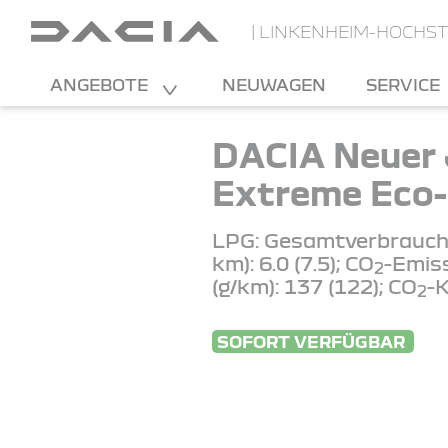
| LINKENHEIM-HOCHS
ANGEBOTE
NEUWAGEN
SERVICE
DACIA Neuer 
Extreme Eco-
LPG: Gesamtverbrauch 
km): 6.0 (7.5); CO
-Emis
2
(g/km): 137 (122); CO
-K
2
SOFORT VERFÜGBAR