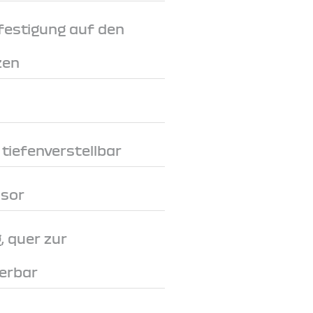
festigung auf den
zen
tiefenverstellbar
nsor
, quer zur
erbar