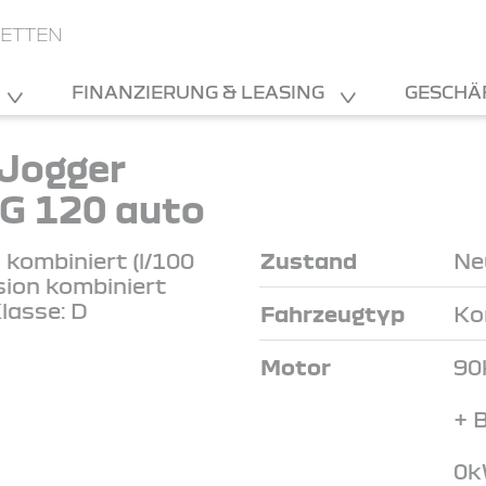
TETTEN
FINANZIERUNG & LEASING
GESCHÄ
Jogger
G 120 auto
kombiniert (l/100
Zustand
Ne
sion kombiniert
lasse: D
Fahrzeugtyp
Ko
Motor
90
+ 
0k