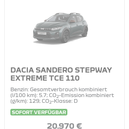
DACIA SANDERO STEPWAY
EXTREME TCE 110
Benzin: Gesamtverbrauch kombiniert
(l/100 km): 5.7; CO
-Emission kombiniert
2
(g/km): 129; CO
-Klasse: D
2
SOFORT VERFÜGBAR
20.970 €