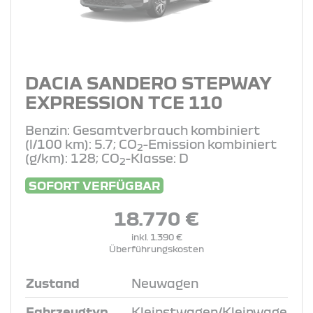
DACIA SANDERO STEPWAY
EXPRESSION TCE 110
Benzin: Gesamtverbrauch kombiniert
(l/100 km): 5.7; CO
-Emission kombiniert
2
(g/km): 128; CO
-Klasse: D
2
SOFORT VERFÜGBAR
18.770 €
inkl. 1.390 €
Überführungskosten
Zustand
Neuwagen
Fahrzeugtyp
Kleinstwagen/Kleinwage