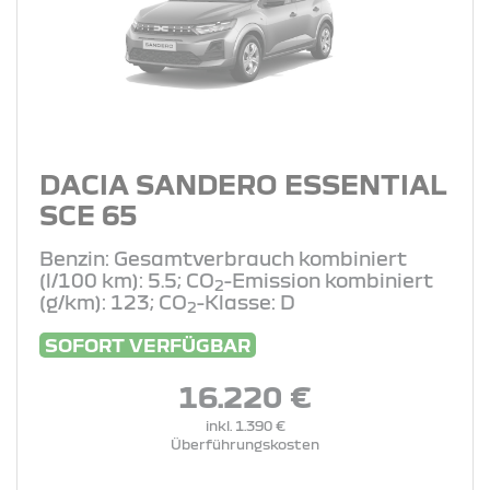
DACIA SANDERO ESSENTIAL
SCE 65
Benzin: Gesamtverbrauch kombiniert
(l/100 km): 5.5; CO
-Emission kombiniert
2
(g/km): 123; CO
-Klasse: D
2
SOFORT VERFÜGBAR
16.220 €
inkl. 1.390 €
Überführungskosten