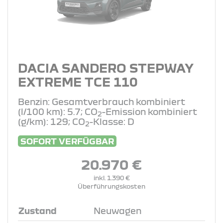
DACIA SANDERO STEPWAY
EXTREME TCE 110
Benzin: Gesamtverbrauch kombiniert
(l/100 km): 5.7; CO
-Emission kombiniert
2
(g/km): 129; CO
-Klasse: D
2
SOFORT VERFÜGBAR
20.970 €
inkl. 1.390 €
Überführungskosten
Zustand
Neuwagen