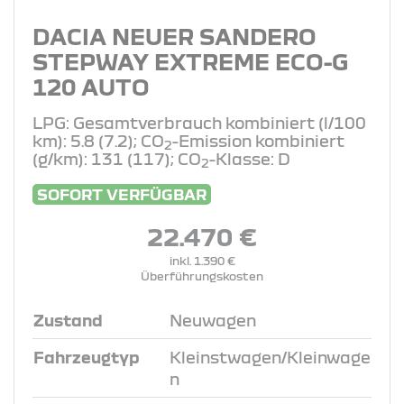
DACIA NEUER SANDERO
STEPWAY EXTREME ECO-G
120 AUTO
LPG: Gesamtverbrauch kombiniert (l/100
km): 5.8 (7.2); CO
-Emission kombiniert
2
(g/km): 131 (117); CO
-Klasse: D
2
SOFORT VERFÜGBAR
22.470 €
inkl. 1.390 €
Überführungskosten
Zustand
Neuwagen
Fahrzeugtyp
Kleinstwagen/Kleinwage
n