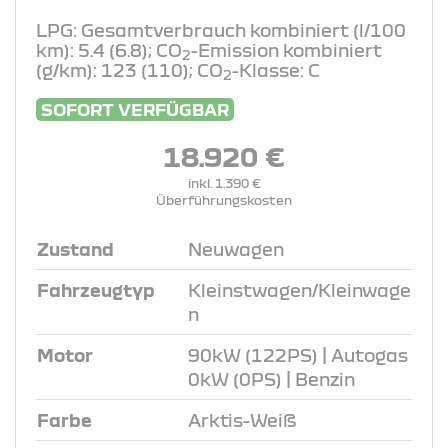
LPG: Gesamtverbrauch kombiniert (l/100
km): 5.4 (6.8); CO
-Emission kombiniert
2
(g/km): 123 (110); CO
-Klasse: C
2
SOFORT VERFÜGBAR
18.920 €
inkl. 1.390 €
Überführungskosten
Zustand
Neuwagen
Fahrzeugtyp
Kleinstwagen/Kleinwage
n
Motor
90kW (122PS) | Autogas
0kW (0PS) | Benzin
Farbe
Arktis-Weiß