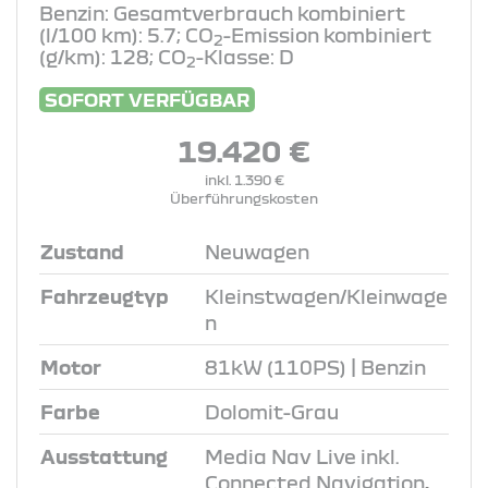
Benzin: Gesamtverbrauch kombiniert
(l/100 km): 5.7; CO
-Emission kombiniert
2
(g/km): 128; CO
-Klasse: D
2
SOFORT VERFÜGBAR
19.420 €
inkl. 1.390 €
Überführungskosten
Zustand
Neuwagen
Fahrzeugtyp
Kleinstwagen/Kleinwage
n
Motor
81kW (110PS) | Benzin
Farbe
Dolomit-Grau
Ausstattung
Media Nav Live inkl.
Connected Navigation
,