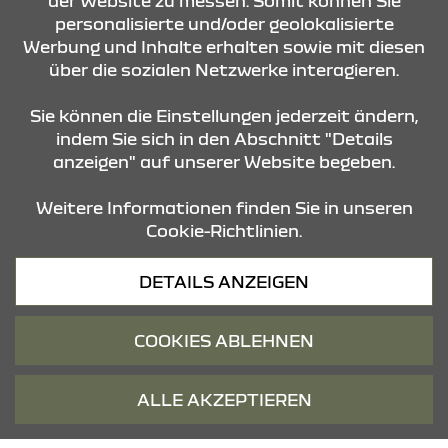
der Website zu messen. Somit können Sie
ANFRAGE
personalisierte und/oder geolokalisierte
Werbung und Inhalte erhalten sowie mit diesen
DETAILS
über die sozialen Netzwerke interagieren.
Sie können die Einstellungen jederzeit ändern,
indem Sie sich in den Abschnitt "Details
anzeigen" auf unserer Website begeben.
WIE KÖNNEN WIR IHNEN
Weitere Informationen finden Sie in unseren
HELFEN?
Cookie-Richtlinien.
DETAILS ANZEIGEN
PROBEFAHRT
COOKIES ABLEHNEN
ANGEBOTS-ANFRAGE
ALLE AKZEPTIEREN
SERVICEANFRAGE